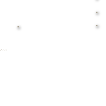
Conservación de Materiales
Sis
Históricos o Delicados
P
D
Etiquetas y Equipos RFID
. 2004