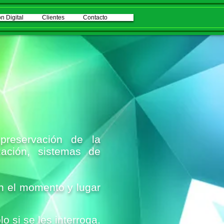
n Digital
Clientes
Contacto
 preservación de la
ización, sistemas de
en el momento y lugar
 si se les interroga.