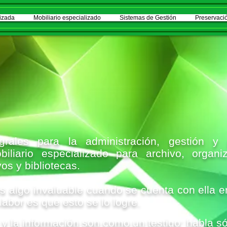
izada
Mobiliario especializado
Sistemas de Gestión
Preservació
egrales para la administración, gestión y
biliario especializado para archivo, organ
os y bibliotecas.
s algo invaluable cuando se cuenta con ella 
labor es que esto se lo logre.
 la información son como un testigo: habla sólo