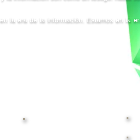
n la era de la información. Estamos en la er
Sis
Bóvedas Climatizadas para