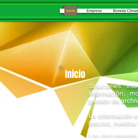
Inicio
Empresa
Boveda Climat
Inicio
Soluciones int
informacíón, mo
gestión de archiv
La información e
preciso, nuestra 
Los documentos y