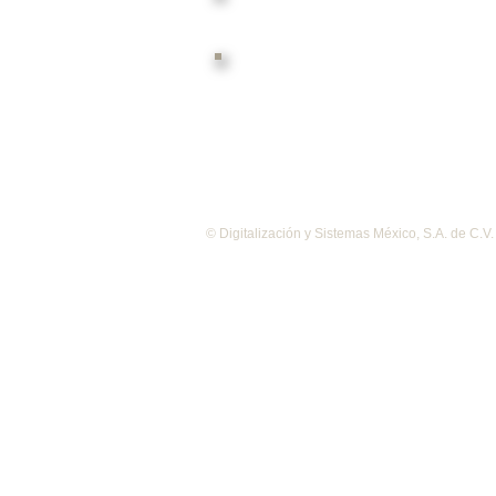
Materiales de Resguardo
Sistema de Archivo Movil
© Digitalización y Sistemas México, S.A. de C.V