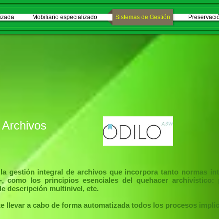
izada
Mobiliario especializado
Sistemas de Gestión
Preservació
 Archivos
a gestión integral de archivos que incorpora tanto normas int
 como los principios esenciales del quehacer archivístico: 
de descripción multinivel, etc.
te llevar a cabo de forma automatizada todos los procesos implic