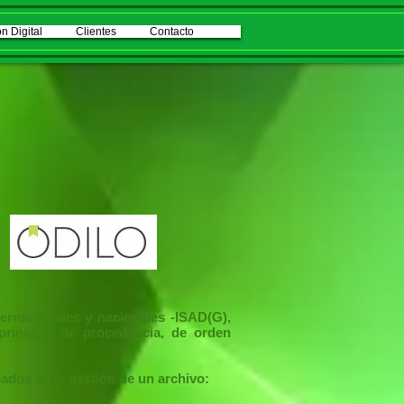
n Digital
Clientes
Contacto
ernacionales y nacionales -ISAD(G),
principio de procedencia, de orden
ados en la gestión de un archivo: