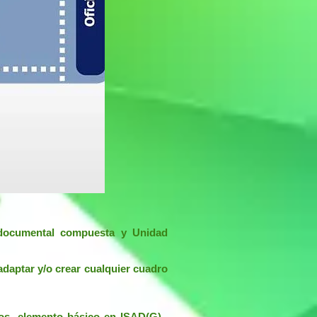
d documental compuesta y Unidad
adaptar y/o crear cualquier cuadro
los -elemento básico en ISAD(G)-,