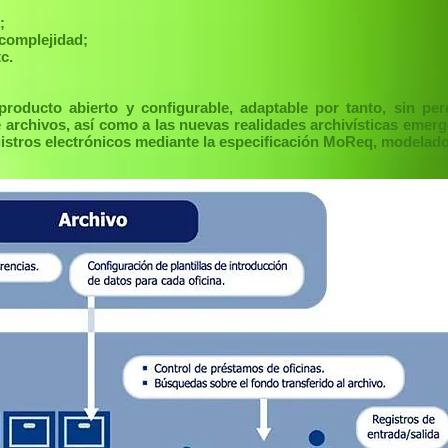
;
 complejidad;
c.
roducto abierto y configurable, adaptable por tanto, sin perd
 archivos, así como a las nuevas realidades archivísticas emerg
istros electrónicos mediante la especificación MoReq, modelado 