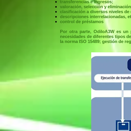
transferencias e ingresos;
valoración, selección y eliminación
clasificación a diversos niveles de
descripciones interrelacionadas, et
control de préstamos
Por otra parte, OdiloA3W es un p
necesidades de diferentes tipos de
la norma ISO 15489; gestión de reg