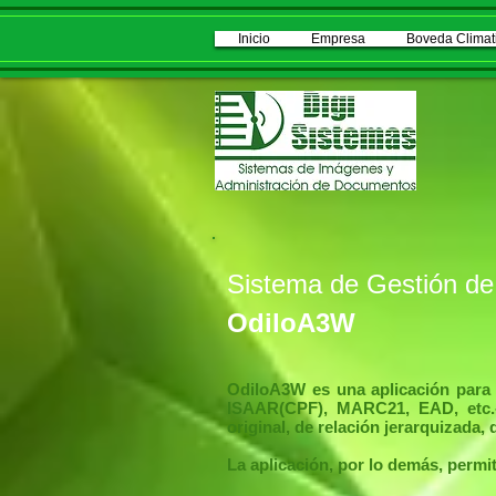
Inicio
Empresa
Boveda Climat
Sistema de Gestión de
OdiloA3W
OdiloA3W es una aplicación para l
ISAAR(CPF), MARC21, EAD, etc.-,
original, de relación jerarquizada, 
La aplicación, por lo demás, permi